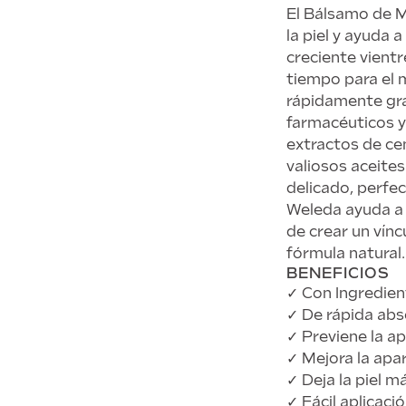
El Bálsamo de M
la piel y ayuda a
creciente vientr
tiempo para el 
rápidamente gra
farmacéuticos y
extractos de ce
valiosos aceites 
delicado, perfe
Weleda ayuda a 
de crear un vínc
fórmula natural.
BENEFICIOS
✓ Con Ingredien
✓ De rápida abs
✓ Previene la ap
✓ Mejora la apar
✓ Deja la piel m
✓ Fácil aplicac