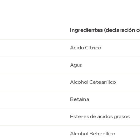
Ingredientes (declaración 
Ácido Cítrico
Agua
Alcohol Cetearílico
Betaína
Ésteres de ácidos grasos
Alcohol Behenílico