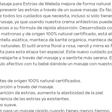
asaje para Estrías de Weleda mejora de forma natural l
 prevenir las estrías a través de un suave masaje. Es fáci
e todos los cuidados que necesita, incluso si sólo tien
masaje, ya que usando nuestra crema antiestrías puede
cias a su fórmula de rápida absorción. Desarrollada c
 matronas y de origen 100% natural certificado, está 
ntella asiática, manteca de karité orgánica, manteca d
naturales. El sutil aroma floral a rosa, neroli y mirra es 
cta para esta etapa tan especial. Este nuevo cuidado pa
relajarte a través del masaje y a sentirte más serena.
ulo afectivo con tu bebé dándole un masaje con nuestra
tes de origen 100% natural certificados.
orción a través del masaje.
arición de estrías, aumenta la elasticidad de la piel.
iencia de las estrías ya existentes.
ás suave.
ión para un masaje rápido cuando tienes menos tiempo.