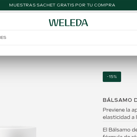
MUESTRAS SACHET GRATIS POR TU COMPRA
NES
-
15
%
BÁLSAMO D
Previene la a
elasticidad a l
El Bálsamo de