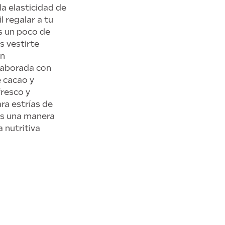
a elasticidad de
l regalar a tu
es un poco de
s vestirte
on
elaborada con
e cacao y
fresco y
ra estrías de
 Es una manera
 nutritiva