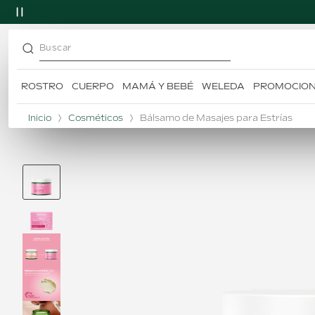
Buscar
ROSTRO
CUERPO
MAMÁ Y BEBÉ
WELEDA
PROMOCIO
TÉRMINOS MÁS BUSCADOS
1
.
desodorante
Inicio
Cosméticos
Bálsamo de Masajes para Estrías
2
.
skin food
3
.
champú
4
.
caléndula
5
.
árnica