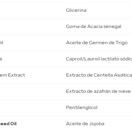
Glicerina
Goma de Acacia senegal
il
Aceite de Germen de Trigo
e
Caproil/Lauroil lactilato sódi
tem Extract
Extracto de Centella Asiática
Extracto de azafrán de nieve
Pentilenglicol
eed Oil
Aceite de Jojoba