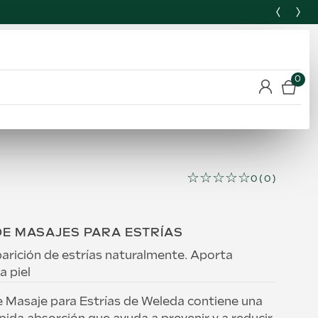
0
☆
☆
☆
☆
☆
0
(
0
)
E MASAJES PARA ESTRÍAS
parición de estrías naturalmente. Aporta
a piel
 Masaje para Estrías de Weleda contiene una