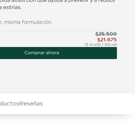
pida absorción que ayuda a prevenir y a reducir
e estrías.
, misma formulación
.
$
25
.
500
$
21
.
675
$
14.450
/
100 ml
Comprar ahora
oductos
Reseñas