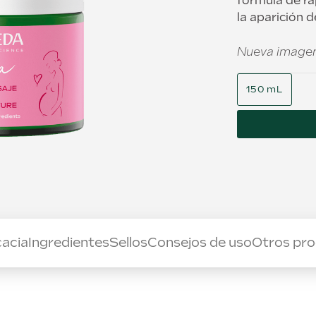
fórmula de rá
la aparición d
Nueva imagen
150 mL
cacia
Ingredientes
Sellos
Consejos de uso
Otros pr