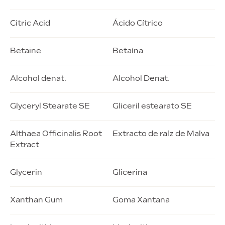
Citric Acid
Ácido Cítrico
Betaine
Betaína
Alcohol denat.
Alcohol Denat.
Glyceryl Stearate SE
Gliceril estearato SE
Althaea Officinalis Root
Extracto de raíz de Malva
Extract
Glycerin
Glicerina
Xanthan Gum
Goma Xantana