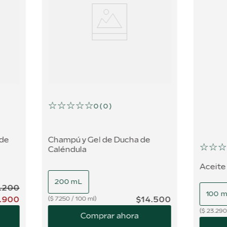
☆
☆
☆
☆
☆
0
(
0
)
 de
Champú y Gel de Ducha de
☆
☆
☆
Caléndula
Aceite
200 mL
.
200
100 
.
900
$
14
.
500
$
7250
/
100 ml
$
23.290
Comprar ahora