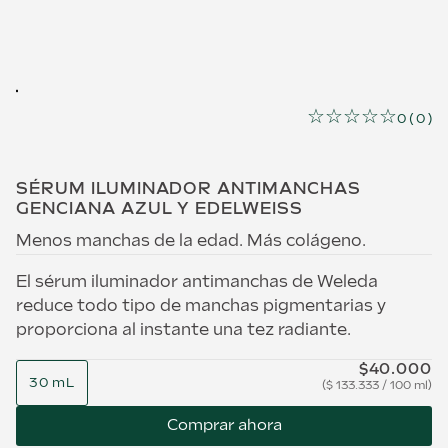
☆
☆
☆
☆
☆
0
(
0
)
SÉRUM ILUMINADOR ANTIMANCHAS
GENCIANA AZUL Y EDELWEISS
Menos manchas de la edad. Más colágeno.
El sérum iluminador antimanchas de Weleda
reduce todo tipo de manchas pigmentarias y
proporciona al instante una tez radiante.
$
40
.
000
30 mL
$
133.333
/
100 ml
Comprar ahora