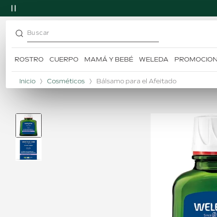
Buscar
ROSTRO
CUERPO
MAMÁ Y BEBÉ
WELEDA
PROMOCIO
TÉRMINOS MÁS BUSCADOS
1
.
desodorante
Inicio
Cosméticos
Bálsamo para el Afeitado
2
.
skin food
3
.
citrus
4
.
champú
5
.
caléndula