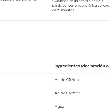
spués de 14 días de uso
* Acuerdo en un estudio con 30
participantes tras una única aplica
de 15 minutos
Ingredientes (declaración 
Ácido Cítrico
Ácido Láctico
Agua