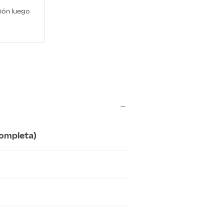
ción luego
−
completa)