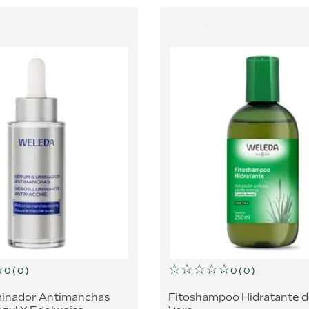
PROMOCIÓN CAPILARES
☆
☆
☆
☆
☆
☆
0
(
0
)
0
(
0
)
minador Antimanchas
Fitoshampoo Hidratante d