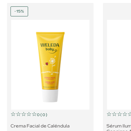
-
15
%
☆
☆
☆
☆
☆
☆
☆
☆
☆
0
(
0
)
Crema Facial de Caléndula
Sérum Ilu