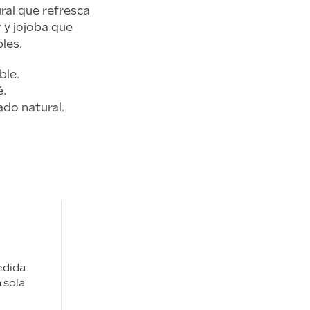
ral que refresca
r y jojoba que
les.
ble.
é.
ado natural.
edida
 sola