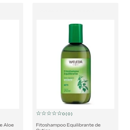
PROMOCIÓN CAPILARES
☆
☆
☆
☆
☆
0
(
0
)
e Aloe
Fitoshampoo Equilibrante de