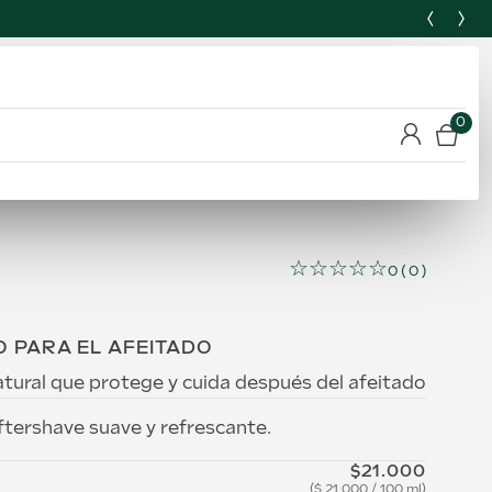
0
☆
☆
☆
☆
☆
0
(
0
)
 PARA EL AFEITADO
tural que protege y cuida después del afeitado
tershave suave y refrescante.
$
21
.
000
$
21.000
/
100 ml