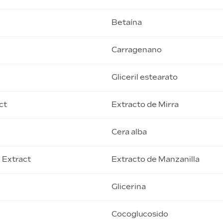
Betaína
Carragenano
Gliceril estearato
ct
Extracto de Mirra
Cera alba
 Extract
Extracto de Manzanilla
Glicerina
Cocoglucosido