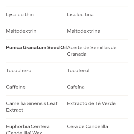
Lysolecithin
Lisolecitina
Maltodextrin
Maltodextrina
Punica Granatum Seed Oil
Aceite de Semillas de
Granada
Tocopherol
Tocoferol
Caffeine
Cafeína
Camellia Sinensis Leaf
Extracto de Té Verde
Extract
Euphorbia Cerifera
Cera de Candelilla
(Candelilla) Wax