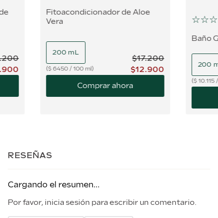
 de
Fitoacondicionador de Aloe
☆
☆
☆
Vera
Baño G
200 mL
.
200
$
17
.
200
200 
.
900
$
12
.
900
$
6450
/
100 ml
$
10.115
Comprar ahora
RESEÑAS
Cargando el resumen…
Por favor, inicia sesión para escribir un comentario.