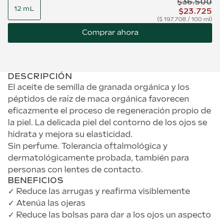
$
36
.
500
12 mL
$
23
.
725
$
197.708
/
100 ml
Comprar ahora
DESCRIPCIÓN
El aceite de semilla de granada orgánica y los
péptidos de raíz de maca orgánica favorecen
eficazmente el proceso de regeneración propio de
la piel. La delicada piel del contorno de los ojos se
hidrata y mejora su elasticidad.
Sin perfume. Tolerancia oftalmológica y
dermatológicamente probada, también para
personas con lentes de contacto.
BENEFICIOS
✓ Reduce las arrugas y reafirma visiblemente
✓ Atenúa las ojeras
✓ Reduce las bolsas para dar a los ojos un aspecto