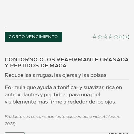
☆
☆
☆
☆
☆
CORTO VENCIMIENTO
0
(
0
)
CONTORNO OJOS REAFIRMANTE GRANADA
Y PÉPTIDOS DE MACA
Reduce las arrugas, las ojeras y las bolsas
Fórmula que ayuda a tonificar y suavizar, rica en
antioxidantes y péptidos, para una piel
visiblemente más firme alrededor de los ojos.
Producto con corto vencimiento que aún tiene vida útil (enero
2027)