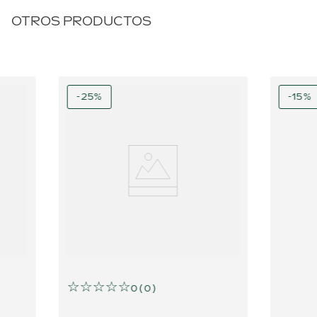
OTROS PRODUCTOS
-
25
%
-
15
%
☆
☆
☆
☆
☆
0
(
0
)