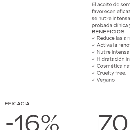
El aceite de sem
favorecen eficaz
se nutre intens
probada clínica
BENEFICIOS
✓ Reduce las ar
✓ Activa la reno
✓ Nutre intens
✓ Hidratación i
✓ Cosmética natu
✓ Cruelty free.
✓ Vegano
EFICACIA
-16%
7