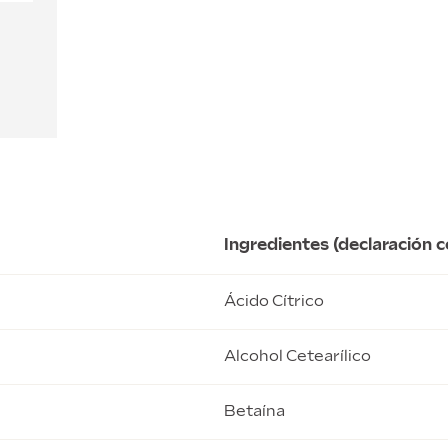
E
Ingredientes (declaración 
Ácido Cítrico
Alcohol Cetearílico
Betaína