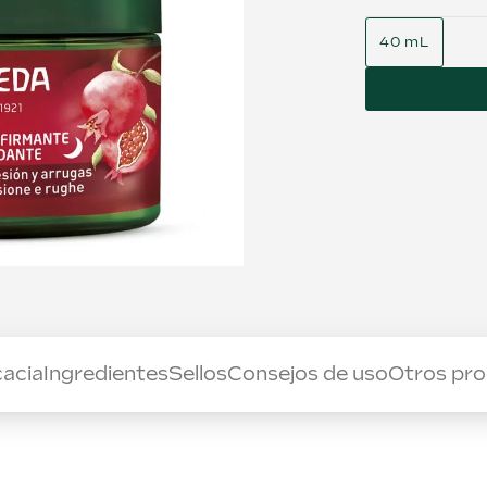
40 mL
cacia
Ingredientes
Sellos
Consejos de uso
Otros pr