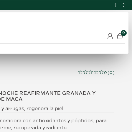
0
☆
☆
☆
☆
☆
0
(
0
)
NOCHE REAFIRMANTE GRANADA Y
DE MACA
y arrugas, regenera la piel
neradora con antioxidantes y péptidos, para
firme, recuperada y radiante.