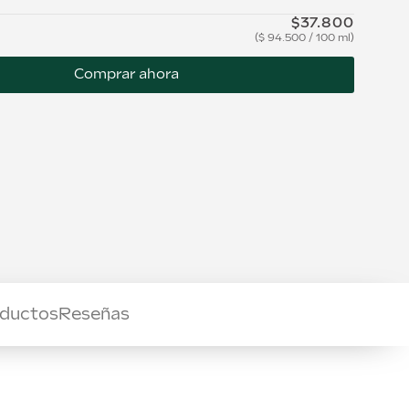
$
37
.
800
$
94.500
/
100 ml
Comprar ahora
oductos
Reseñas