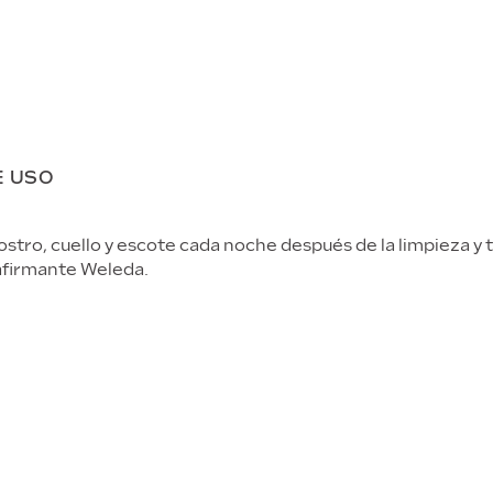
E USO
stro, cuello y escote cada noche después de la limpieza y tr
afirmante Weleda.