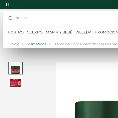
Buscar
ROSTRO
CUERPO
MAMÁ Y BEBÉ
WELEDA
PROMOCIO
TÉRMINOS MÁS BUSCADOS
1
.
desodorante
Inicio
Cosméticos
Crema de Noche Reafirmante Granad
2
.
skin food
3
.
citrus
4
.
champú
5
.
caléndula