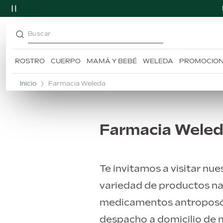
Buscar
ROSTRO
CUERPO
MAMÁ Y BEBÉ
WELEDA
PROMOCIO
TÉRMINOS MÁS BUSCADOS
1
.
desodorante
Inicio
Farmacia Weleda
2
.
skin food
3
.
caléndula
Farmacia Wele
4
.
champú
5
.
árnica
Te invitamos a visitar n
variedad de productos na
medicamentos antroposófi
despacho a domicilio de 