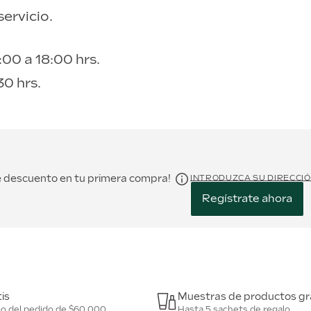
ervicio.
:00 a 18:00 hrs.
30 hrs.
de descuento en tu primera compra!
INTRODUZCA SU DIRECCI
Regístrate ahora
is
Muestras de productos gr
mo del pedido de $60.000
Hasta 5 sachets de regalo