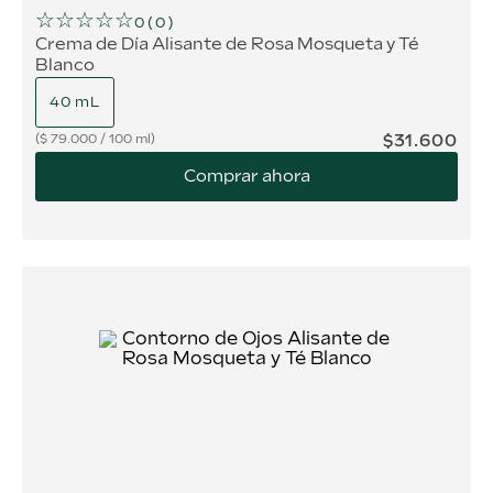
☆
☆
☆
☆
☆
0
(
0
)
Crema de Día Alisante de Rosa Mosqueta y Té
Blanco
40 mL
$
31
.
600
$
79.000
/
100 ml
Comprar ahora