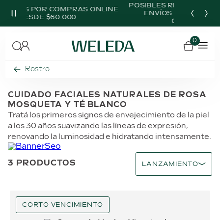
POSIBLES RETRASOS EN ALGUNOS
ONLINE
MUESTRAS
ENVÍOS POR CONDICIONES
CLIMÁTICAS
0
Rostro
CUIDADO FACIALES NATURALES DE ROSA
MOSQUETA Y TÉ BLANCO
Tratá los primeros signos de envejecimiento de la piel
a los 30 años suavizando las líneas de expresión,
renovando la luminosidad e hidratando intensamente.
3
PRODUCTOS
LANZAMIENTO
CORTO VENCIMIENTO