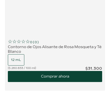
☆
☆
☆
☆
☆
0
(
0
)
Contorno de Ojos Alisante de Rosa Mosqueta y Té
Blanco
12 mL
$
31
.
300
$
260.833
/
100 ml
Comprar ahora