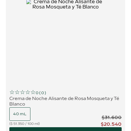
☆
☆
☆
☆
☆
0
(
0
)
Crema de Noche Alisante de Rosa Mosqueta y Té
Blanco
40 mL
$
31
.
600
$
20
.
540
$
51.350
/
100 ml