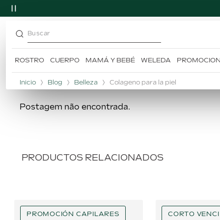
Buscar
ROSTRO
CUERPO
MAMÁ Y BEBÉ
WELEDA
PROMOCIO
TÉRMINOS MÁS BUSCADOS
1
.
desodorante
Inicio
Blog
Belleza
Colageno para la piel
2
.
skin food
Postagem não encontrada.
3
.
champú
4
.
caléndula
5
.
árnica
PRODUCTOS RELACIONADOS
PROMOCIÓN CAPILARES
CORTO VENC