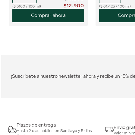
$
12
.
900
$
5160
/
100 ml
$
61.425
/
100 ml
Comprar ahora
Compra
¡Suscríbete a nuestro newsletter ahora y recibe un 15% 
Plazos de entrega
Envío grat
Hasta 2 días hábiles en Santiago y 5 días
Valor míni