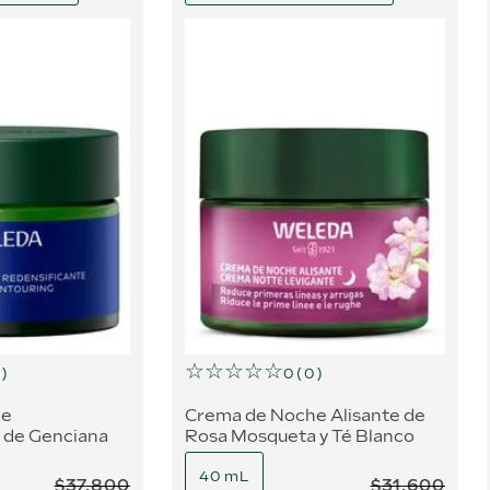
☆
☆
☆
☆
☆
)
0
(
0
)
he
Crema de Noche Alisante de
 de Genciana
Rosa Mosqueta y Té Blanco
s
40 mL
$
37
.
800
$
31
.
600