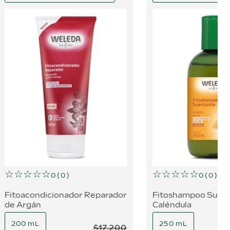
☆
☆
☆
☆
☆
☆
☆
☆
☆
☆
0
(
0
)
0
(
0
)
Fitoacondicionador Reparador
Fitoshampoo Suavi
de Argán
Caléndula
200 mL
250 mL
$
17
.
200