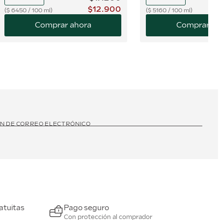
$
12
.
900
$
6450
/
100 ml
$
5160
/
100 ml
Comprar ahora
Comprar ah
ÓN DE CORREO ELECTRÓNICO
atuitas
Pago seguro
Con protección al comprador