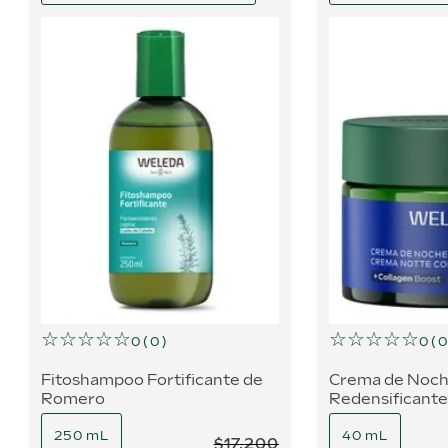
☆
☆
☆
☆
☆
☆
☆
☆
☆
☆
0
(
0
)
0
(
0
Fitoshampoo Fortificante de
Crema de Noc
Romero
Redensificante
Azul y Edelweis
250 mL
40 mL
$
17
.
200