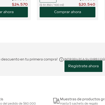
$
24
.
570
$
20
.
540
$
51.350
/
100 ml
r ahora
Comprar ahora
de descuento en tu primera compra!
INTRODUZCA SU DIRECCI
Regístrate ahora
is
Muestras de productos gr
mo del pedido de $60.000
Hasta 5 sachets de regalo