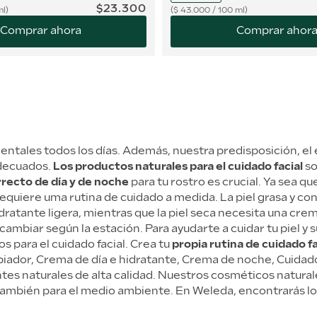
$
23
.
300
ml
$
43.000
/
100 ml
Comprar ahora
Comprar ahor
ntales todos los días. Además, nuestra predisposición, el 
adecuados.
Los productos naturales para el cuidado facial
so
recto de día y de noche
para tu rostro es crucial. Ya sea qu
requiere uma rutina de cuidado a medida. La piel grasa y co
dratante ligera, mientras que la piel seca necesita una crem
cambiar según la estación. Para ayudarte a cuidar tu piel 
s para el cuidado facial. Crea tu
propia rutina de cuidado fa
piador, Crema de día e hidratante, Crema de noche, Cuidado
ntes naturales de alta calidad. Nuestros cosméticos natura
o también para el medio ambiente. En Weleda, encontrarás lo