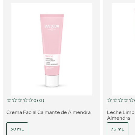
☆
☆
☆
☆
☆
☆
☆
☆
☆
☆
0
(
0
)
Crema Facial Calmante de Almendra
Leche Limp
Almendra
30 mL
75 mL