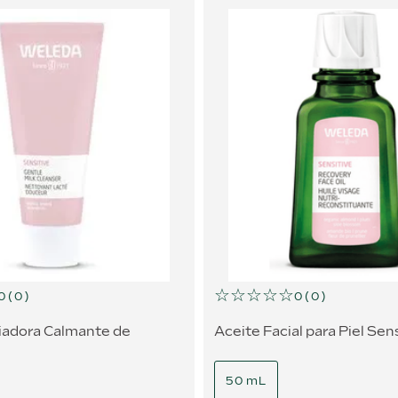
☆
☆
☆
☆
☆
0
(
0
)
0
(
0
)
iadora Calmante de
Aceite Facial para Piel Sen
50 mL