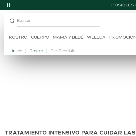
POSIBLES
Buscar
ROSTRO
CUERPO
MAMÁ Y BEBÉ
WELEDA
PROMOCIO
TÉRMINOS MÁS BUSCADOS
1
.
skin food
Inicio
Rostro
Piel Sensible
2
.
desodorante
3
.
caléndula
4
.
champú
5
.
árnica
TRATAMIENTO INTENSIVO PARA CUIDAR LAS