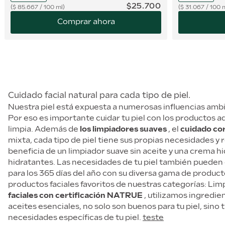
$
25
.
700
$
85.667
/
100 ml
$
31.067
/
100 
Comprar ahora
Cuidado facial natural para cada tipo de piel.
Nuestra piel está expuesta a numerosas influencias ambie
Por eso es importante cuidar tu piel con los productos 
limpia. Además de
los limpiadores suaves
, el
cuidado cor
mixta, cada tipo de piel tiene sus propias necesidades y 
beneficia de un limpiador suave sin aceite y una crema hi
hidratantes. Las necesidades de tu piel también pueden 
para los 365 días del año con su diversa gama de producto
productos faciales favoritos de nuestras categorías: Lim
faciales con certificación NATRUE
, utilizamos ingredie
aceites esenciales, no solo son buenos para tu piel, sin
necesidades específicas de tu piel.
teste